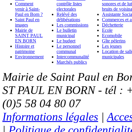
Comment
contrôle listes
sonores et de lut
venir à Saint-
electorales
bruits de voisin
Paul en Born ?
Relévé des
Assistante Socia
Saint Paul en
délibérations
Commerces et ar
images
Les commissions
Déchetterie
Mairie de
Le bulletin
Ecole
SAINT PAUL
municipal
Ecomobile
EN BORN
Le budget
Gîte pèlerins
Histoire et
Le personnel
Les jeunes
patrimoine
communal
Location de sall
Environnement
Intercommunalité
municipales
Marchés publics
Mairie de Saint Paul en Bo
ST PAUL EN BORN - tél : +3
(0)5 58 04 80 07
Informations légales
|
Acces
|
Politique de confidentialit