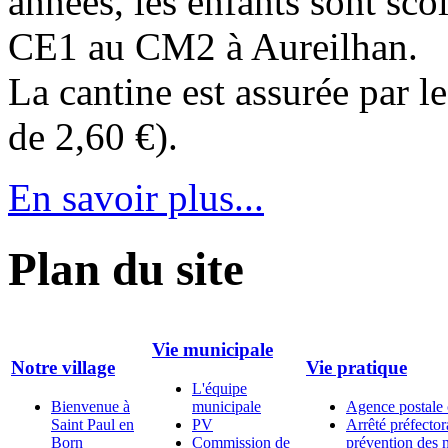
années, les enfants sont sco
CE1 au CM2 à Aureilhan.
La cantine est assurée par l
de 2,60 €).
En savoir plus...
Plan du site
Vie municipale
Notre village
Vie pratique
L'équipe
Bienvenue à
municipale
Agence postale
Saint Paul en
PV
Arrêté préfector
Born
Commission de
prévention des 